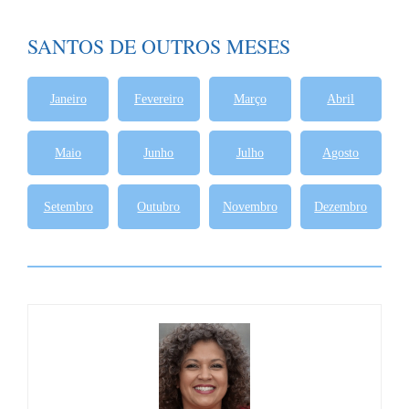
SANTOS DE OUTROS MESES
Janeiro
Fevereiro
Março
Abril
Maio
Junho
Julho
Agosto
Setembro
Outubro
Novembro
Dezembro