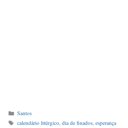
Categorias
Santos
Tags
calendário litúrgico
,
dia de finados
,
esperança