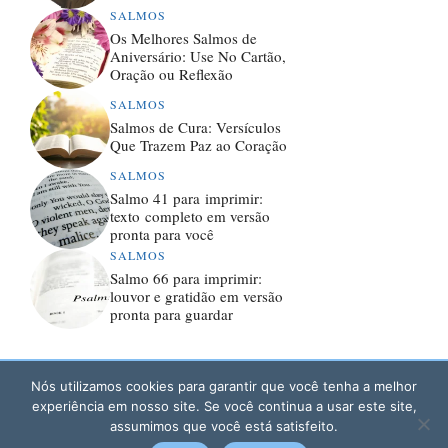
SALMOS
Os Melhores Salmos de
Aniversário: Use No Cartão,
Oração ou Reflexão
SALMOS
Salmos de Cura: Versículos
Que Trazem Paz ao Coração
SALMOS
Salmo 41 para imprimir:
texto completo em versão
pronta para você
SALMOS
Salmo 66 para imprimir:
louvor e gratidão em versão
pronta para guardar
Nós utilizamos cookies para garantir que você tenha a melhor
© 2026 SANTOS E DIVINDADES
experiência em nosso site. Se você continua a usar este site,
POLÍTICA DE PRIVACIDADE
assumimos que você está satisfeito.
TERMOS DE USO