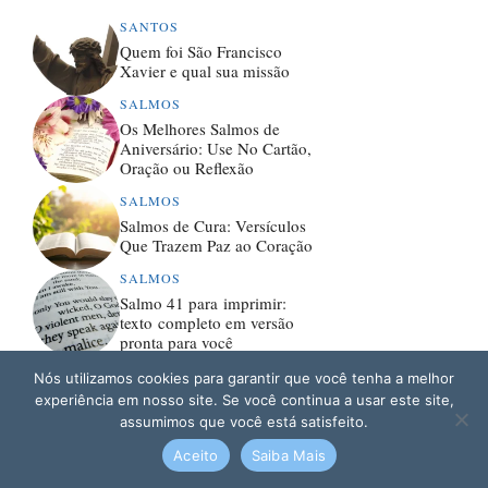
SANTOS
Quem foi São Francisco
Xavier e qual sua missão
SALMOS
Os Melhores Salmos de
Aniversário: Use No Cartão,
Oração ou Reflexão
SALMOS
Salmos de Cura: Versículos
Que Trazem Paz ao Coração
SALMOS
Salmo 41 para imprimir:
texto completo em versão
pronta para você
SALMOS
Nós utilizamos cookies para garantir que você tenha a melhor
Salmo 66 para imprimir:
experiência em nosso site. Se você continua a usar este site,
louvor e gratidão em versão
assumimos que você está satisfeito.
pronta para guardar
Aceito
Saiba Mais