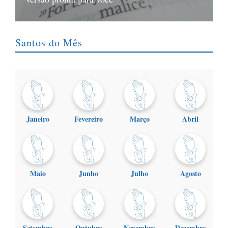
Santos do Mês
Janeiro
Fevereiro
Março
Abril
Maio
Junho
Julho
Agosto
Setembro
Outubro
Novembro
Dezembro