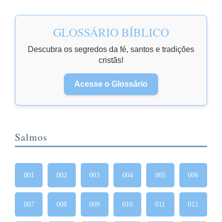
GLOSSÁRIO BÍBLICO
Descubra os segredos da fé, santos e tradições
cristãs!
Acesse o Glossário
Salmos
001
002
003
004
005
006
007
008
009
010
011
012