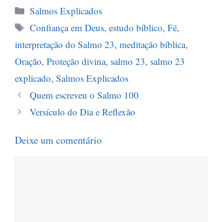
Categorias
Salmos Explicados
Tags
Confiança em Deus
,
estudo bíblico
,
Fé
,
interpretação do Salmo 23
,
meditação bíblica
,
Oração
,
Proteção divina
,
salmo 23
,
salmo 23
explicado
,
Salmos Explicados
Quem escreveu o Salmo 100
Versículo do Dia e Reflexão
Deixe um comentário
Comentário