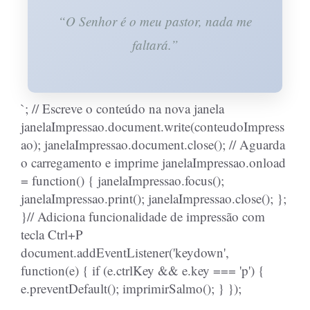
“O Senhor é o meu pastor, nada me
faltará.”
`; // Escreve o conteúdo na nova janela
janelaImpressao.document.write(conteudoImpress
ao); janelaImpressao.document.close(); // Aguarda
o carregamento e imprime janelaImpressao.onload
= function() { janelaImpressao.focus();
janelaImpressao.print(); janelaImpressao.close(); };
}// Adiciona funcionalidade de impressão com
tecla Ctrl+P
document.addEventListener('keydown',
function(e) { if (e.ctrlKey && e.key === 'p') {
e.preventDefault(); imprimirSalmo(); } });