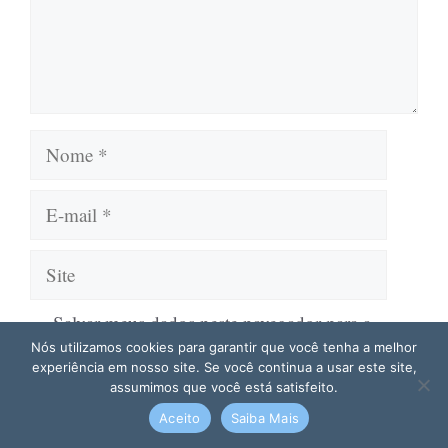
Nome
E-
mail
Site
Salvar meus dados neste navegador para a
próxima vez que eu comentar.
Nós utilizamos cookies para garantir que você tenha a melhor
experiência em nosso site. Se você continua a usar este site,
assumimos que você está satisfeito.
Aceito
Saiba Mais