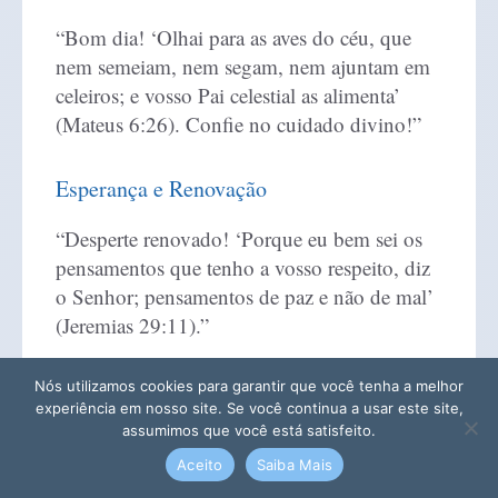
“Bom dia! ‘Olhai para as aves do céu, que
nem semeiam, nem segam, nem ajuntam em
celeiros; e vosso Pai celestial as alimenta’
(Mateus 6:26). Confie no cuidado divino!”
Esperança e Renovação
“Desperte renovado! ‘Porque eu bem sei os
pensamentos que tenho a vosso respeito, diz
o Senhor; pensamentos de paz e não de mal’
(Jeremias 29:11).”
“Bom dia! ‘Weeping may endure for a night,
Nós utilizamos cookies para garantir que você tenha a melhor
experiência em nosso site. Se você continua a usar este site,
but joy comes in the morning’ (Salmos
assumimos que você está satisfeito.
30:5). Sua alegria chegou com o
Aceito
Saiba Mais
amanhecer!”