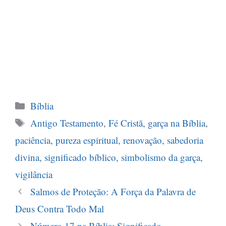
Categorias
Bíblia
Tags
Antigo Testamento
,
Fé Cristã
,
garça na Bíblia
,
paciência
,
pureza espiritual
,
renovação
,
sabedoria
divina
,
significado bíblico
,
simbolismo da garça
,
vigilância
Salmos de Proteção: A Força da Palavra de
Deus Contra Todo Mal
Número 17 na Bíblia: Significado,