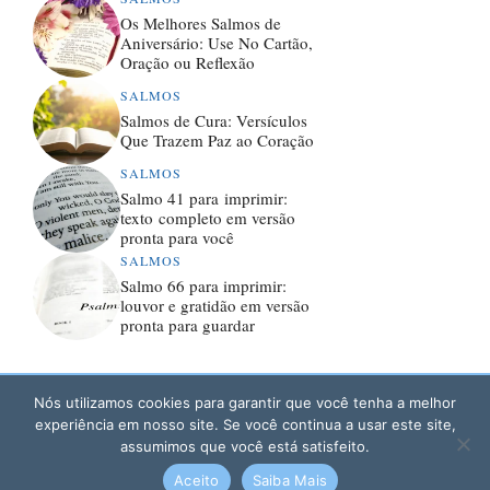
Os Melhores Salmos de
Aniversário: Use No Cartão,
Oração ou Reflexão
SALMOS
Salmos de Cura: Versículos
Que Trazem Paz ao Coração
SALMOS
Salmo 41 para imprimir:
texto completo em versão
pronta para você
SALMOS
Salmo 66 para imprimir:
louvor e gratidão em versão
pronta para guardar
Nós utilizamos cookies para garantir que você tenha a melhor
experiência em nosso site. Se você continua a usar este site,
© 2026 SANTOS E DIVINDADES
POLÍTICA DE PRIVACIDADE
assumimos que você está satisfeito.
TERMOS DE USO
Aceito
Saiba Mais