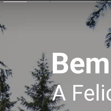
Bem
A Fel