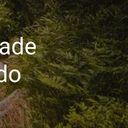
dade
do