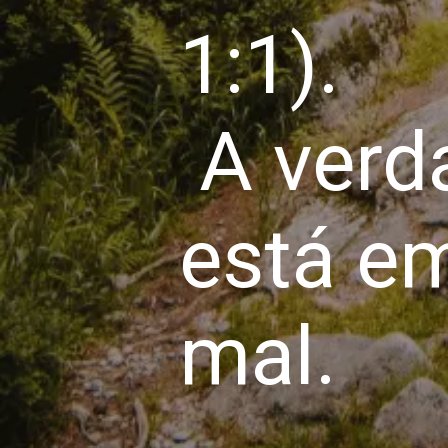
1:1).
A verda
está em
mal.