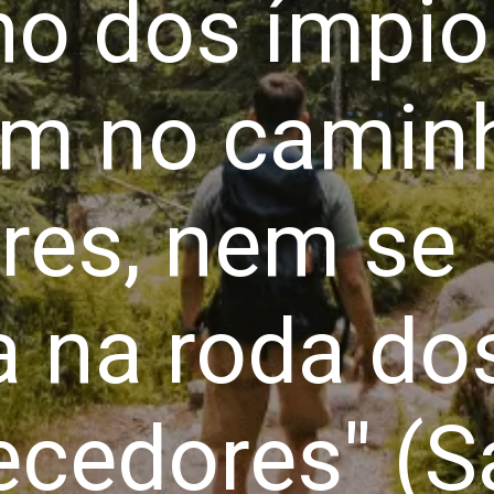
ho dos ímpio
ém no camin
res, nem se
a na roda do
ecedores" (