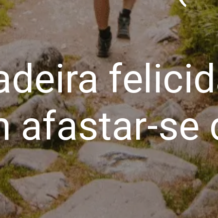
deira felici
 afastar-se 