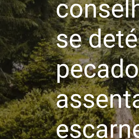
consel
se det
pecado
assent
escarn