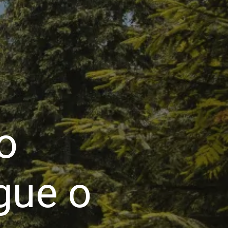
o
gue o