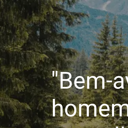
"Bem-a
homem 