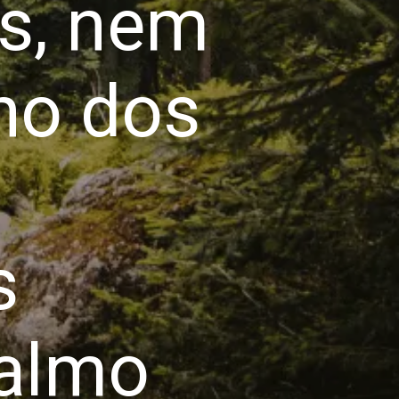
s, nem
ho dos
s
Salmo